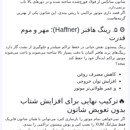
شاتون سانکس از فولاد فورج‌شده ساخته شده و در دورهای بالا تاب
برنمی‌دارد.
اگر قصد داری موتور تراکمی یا ریس ببندی، این شاتون یکی از بهترین
گزینه‌هاست.
⚙️ ۵. رینگ هافنر (Haffner)؛ مهر و موم
قدرت
رینگ پیستون نقش حیاتی در حفظ تراکم سیلندر و جلوگیری از نشت گاز دارد.
رینگ‌های برند هافنر آلمان با دقت بسیار بالا ساخته می‌شوند و باعث می‌شوند
موتور تراکم ایده‌آل خود را حفظ کند.
نتیجه؟
کاهش مصرف روغن
افزایش توان خروجی
و عمر طولانی‌تر موتور
🔥ترکیب نهایی برای افزایش شتاب
بدون تعویض شاتون
اگر نمی‌خواهی تمام موتور را بازسازی کنی، می‌توانی با همان شاتون فابریک
فقط میل‌لنگ XUM را نصب کنی و بوش پیستون تراکمی را ببندی.
این ترکیب باعث می‌شود بدون هزینه زیاد، شتاب ماشینت به‌طور محسوسی