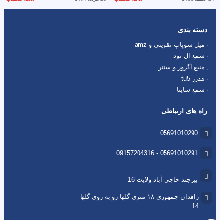
دسته بندی
میل سوپاپ تقویتی و amz
شمع ال نود
منبع اگزوز و سنتر
هدرز tu5
شمع ساینا
راه های ارتباطی
05691010290
05691010291 - 09157204316
بیرجند-حاجی آباد ولایت 16
زاهدان-جمهوری ۱۸ متری گلها رو به روی گلها
14