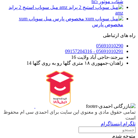
شتاب موتور tu5
میل سوپاپ استیج 2 پراید
amz
میل سوپاپ xum
مخصوص پارس
راه های ارتباطی
05691010290
05691010291 - 09157204316
بیرجند-حاجی آباد ولایت 16
زاهدان-جمهوری ۱۸ متری گلها رو به روی گلها 14
تمامی حقوق مادی و معنوی این سایت برای احمدی سی ام محفوظ
است
تلگرام
اینستاگرام
متوجه شدم