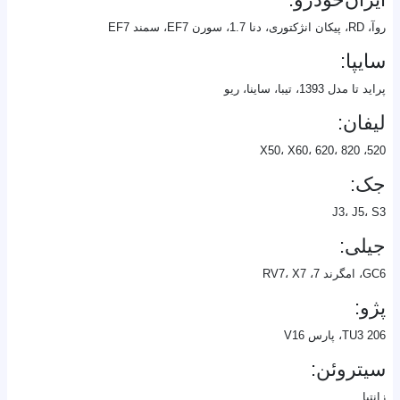
روآ، RD، پیکان انژکتوری، دنا 1.7، سورن EF7، سمند EF7
سایپا:
پراید تا مدل 1393، تیبا، ساینا، ریو
لیفان:
520، X50، X60، 620، 820
جک:
J3، J5، S3
جیلی:
GC6، امگرند 7، RV7، X7
پژو:
206 TU3، پارس V16
سیتروئن:
زانتیا