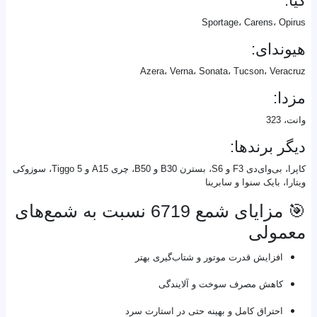
کیا:
Sportage، Carens، Opirus
هیوندای:
Azera، Verna، Sonata، Tucson، Veracruz
مزدا:
وانت، 323
دیگر برندها:
کاپرا، بی‌وای‌دی F3 و S6، بسترن B30 و B50، چری A15 و Tiggo 5، سوزوکی
ویتارا، بایک سنوا و سابرینا
🎯 مزایای شمع 6719 نسبت به شمع‌های
معمولی
افزایش قدرت موتور و شتاب‌گیری بهتر
کاهش مصرف سوخت و آلایندگی
احتراق کامل و بهینه حتی در استارت سرد