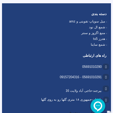
دسته بندی
میل سوپاپ تقویتی و amz
شمع ال نود
منبع اگزوز و سنتر
هدرز tu5
شمع ساینا
راه های ارتباطی
05691010290
05691010291 - 09157204316
بیرجند-حاجی آباد ولایت 16
زاهدان-جمهوری ۱۸ متری گلها رو به روی گلها
14