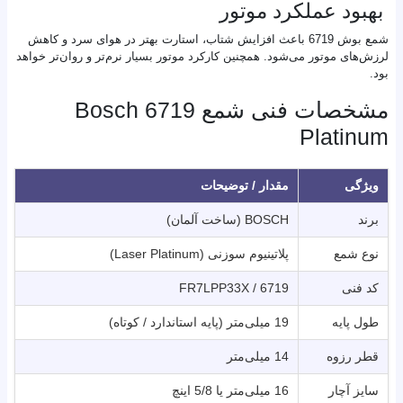
بهبود عملکرد موتور
شمع بوش 6719 باعث افزایش شتاب، استارت بهتر در هوای سرد و کاهش
لرزش‌های موتور می‌شود. همچنین کارکرد موتور بسیار نرم‌تر و روان‌تر خواهد
بود.
مشخصات فنی شمع Bosch 6719
Platinum
ویژگی
مقدار / توضیحات
برند
BOSCH (ساخت آلمان)
نوع شمع
پلاتینیوم سوزنی (Laser Platinum)
کد فنی
6719 / FR7LPP33X
طول پایه
19 میلی‌متر (پایه استاندارد / کوتاه)
قطر رزوه
14 میلی‌متر
سایز آچار
16 میلی‌متر یا 5/8 اینچ