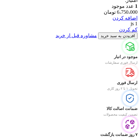
امتیاز:
1
عدد موجود
6،750،000
تومان
اضافه کردن
js
1
کم کردن
مشاوره قبل از خرید
افزودن به سبد خرید
موجود در انبار
ارسال فوری سفارشات
ارسال فوری
تحویل ۱ تا ۲ روز کاری
ضمانت اصالت کالا
تضمین کیفیت محصولات
۷ روز ضمانت بازگشت