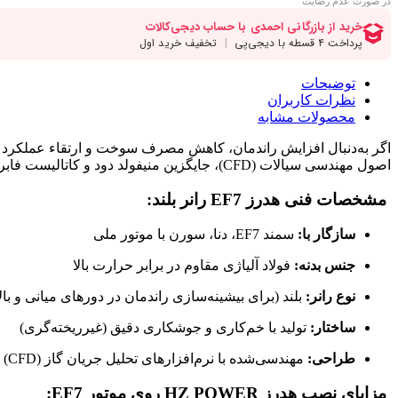
در صورت عدم رضایت
توضیحات
نظرات کاربران
محصولات مشابه
اگر به‌دنبال افزایش راندمان، کاهش مصرف سوخت و ارتقاء عملکرد 
اصول مهندسی سیالات (CFD)، جایگزین منیفولد دود و کاتالیست فابریک خودرو شده و مسیر خروج دود را بهینه‌سازی می‌کند.
مشخصات فنی هدرز EF7 رانر بلند:
سازگار با:
سمند EF7، دنا، سورن با موتور ملی
جنس بدنه:
فولاد آلیاژی مقاوم در برابر حرارت بالا
نوع رانر:
بلند (برای بیشینه‌سازی راندمان در دورهای میانی و بالا
ساختار:
تولید با خم‌کاری و جوشکاری دقیق (غیرریخته‌گری)
طراحی:
مهندسی‌شده با نرم‌افزارهای تحلیل جریان گاز (CFD)
مزایای نصب هدرز HZ POWER روی موتور EF7: