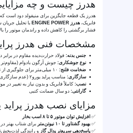
هدرز چیست و چه مزایایی برای
هدرز یک قطعه جایگزین برای منیفولد دود است که 
فابریک،
هدرز ENGINE POWER
فشار برگشتی را کاهش داده و راندمان موتور را بالا
مشخصات فنی هدرز پراید یورو2 OWER
جنس بدنه:
فولاد حرارت‌دیده مقاوم در برابر دم
نوع جوشکاری:
جوش آرگون بادوام (مقاوم‌تر از جوش 2
ضخامت فلنج:
۱۰ میلی‌متر برای جلوگیری از تاب‌برداشتگی
سازگاری:
مناسب پراید یورو۲ (عدم سازگاری با پراید یورو۴)
نصب:
کاملاً فابریک و بدون نیاز به تغییر در موتو
گارانتی:
دو سال ضمانت کتبی
مزایای نصب هدرز پراید یورو۲ E POWER
✅
افزایش توان موتور ۵ تا ۸ اسب بخار
✅
بهبود گشتاور تا ۱۰ نیوتن‌متر
برای شتاب بهتر در 
✅
پاسخ‌دهی سریع‌تر پدال گاز
و رانندگی لذت‌بخش‌ت