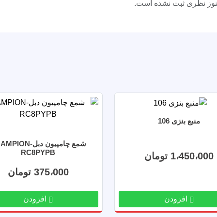
وز نظری ثبت نشده است.
منبع بنزی 106
شمع چامپیون دبل-ON
RC8PYPB
1،450،000 تومان
375،000 تومان
افزودن
افزودن