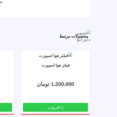
هن
محصولات مرتبط
فیلتر هوا اسپورت
1،200،000 تومان
افزودن