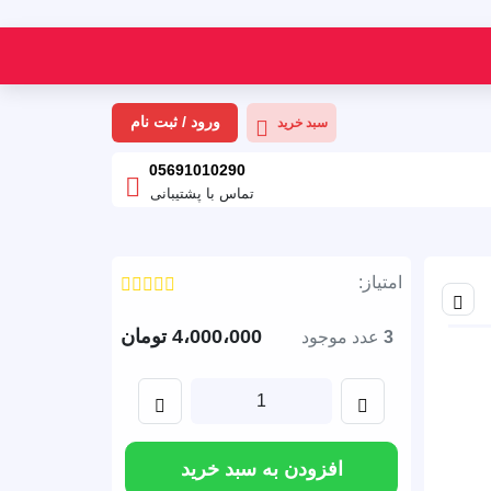
ورود / ثبت نام
سبد خرید
05691010290
تماس با پشتیبانی
امتیاز:
اشتراک گذاری
4،000،000
تومان
3
عدد موجود
1
اضافه کردن
کم کردن
افزودن به سبد خرید