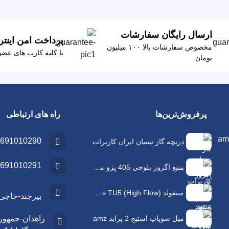
ارسال رایگان سفارشات
پرداخت امن اینتر
مخصوص سفارشات بالا ۱۰۰ میلیون
با کلیه کارت های عض
تومان
پرفروش‌ترین‌ها
راه های ارتباطی
691010290
دریچه گاز نیسان ایران کاربرات
1010291 - 09157204316
منبع اگزوز بلوچی 405 پژو مشهد اگزوز
منیفولد NFS Plus TU5 (High Flow) | افزایش راندمان و شتاب موتور tu5
بیرجند-حاجی آب
میل سوپاپ استیج 2 پراید amz