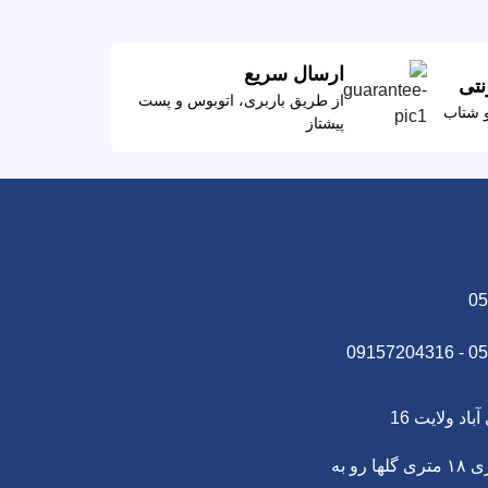
ارسال سریع
نتی
از طریق باربری، اتوبوس و پست
و شتاب
پیشتاز
05
0569
اد ولایت 16
زاهدان-جمهوری ۱۸ متری گلها رو به