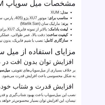
مشخصات میل سوپاپ XUM مارلیک سان
مدل:
XUM
مناسب برای:
موتور XU7 پژو (405، پارس، سمند)
برند:
مارلیک سان (Marlik San)
لیفت بادامک:
بالاتر از نمونه فابریک XU7 برای جریان هوای بهتر
کیفیت ساخت:
دقت بالا، عمر طولانی، عملکرد
سازگاری کامل:
نصب با شیم فابریک، بدون نی
مزایای استفاده از میل سوپ
افزایش توان بدون افت در دو
بر خلاف بسیاری از میل‌سوپاپ‌های تقویتی،
میل‌سوپا
به شکل محسوسی باعث افزایش قدرت می‌شود.
افزایش قدرت و شتاب خودر
نیسان، این افزایش توان بسیار محسوس‌تر خواهد بو