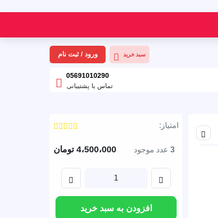
ورود / ثبت نام
سبد خرید
05691010290
تماس با پشتیبانی
امتیاز:
اشتراک گذاری
4،500،000
تومان
3
عدد موجود
1
اضافه کردن
کم کردن
افزودن به سبد خرید