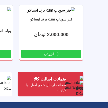
فنر سوپاپ xum برند ایساکو
پولی ادجاست پ
2،000،000 تومان
افزودن
ضمانت اصالت کالا
ضمانت ارسال کالای اصل، با
کیفیت