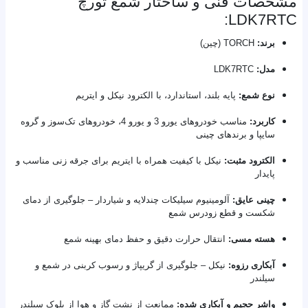
مشخصات فنی و ساختار شمع تورچ
LDK7RTC:
برند:
TORCH (چین)
مدل:
LDK7RTC
نوع شمع:
پایه بلند، استاندارد، با الکترود نیکل و ایتریم
کاربرد:
مناسب خودروهای یورو 3 و یورو 4، خودروهای تک‌سوز و گروه
سایپا و برندهای چینی
الکترود مثبت:
نیکل با کیفیت همراه با ایتریم برای جرقه زنی مناسب و
پایدار
چینی عایق:
آلومینیوم سیلیکات چندلایه و شیاردار – جلوگیری از دمای
شکست و قطع زودرس شمع
هسته مسی:
انتقال حرارت دقیق و حفظ دمای بهینه شمع
آبکاری رزوه:
نیکل – جلوگیری از گریپاژ و رسوب کربنی در شمع و
سیلندر
واشر حجیم و آبکاری شده:
ممانعت از نشت گاز و هوا از بلوک سیلندر