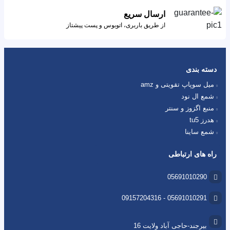
ارسال سریع
از طریق باربری، اتوبوس و پست پیشتاز
دسته بندی
میل سوپاپ تقویتی و amz
شمع ال نود
منبع اگزوز و سنتر
هدرز tu5
شمع ساینا
راه های ارتباطی
05691010290
05691010291 - 09157204316
بیرجند-حاجی آباد ولایت 16