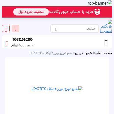
05691010290
تماس با پشتیبانی
صفحه اصلی
شمع خودرو
شمع تورچ یورو ۴ نیکل-LDK7RTC