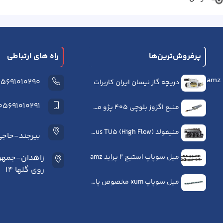
پرفروش‌ترین‌ها
راه های ارتباطی
05691010290
دریچه گاز نیسان ایران کاربرات
5691010291 - 09157204316
منبع اگزوز بلوچی 405 پژو مشهد اگزوز
منیفولد NFS Plus TU5 (High Flow) | افزایش راندمان و شتاب موتور tu5
بیرجند-حاجی آ
میل سوپاپ استیج 2 پراید amz
روی گلها 14
میل سوپاپ xum مخصوص پارس