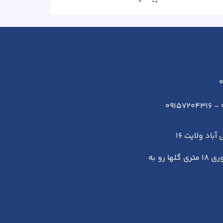
0
باد ولایت 16
زاهدان-جمهوری ۱۸ متری گلها رو به