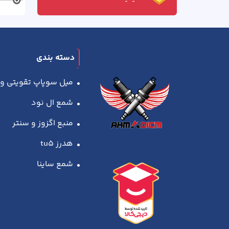
دسته بندی
میل سوپاپ تقویتی و amz
شمع ال نود
منبع اگزوز و سنتر
هدرز tu5
شمع ساینا