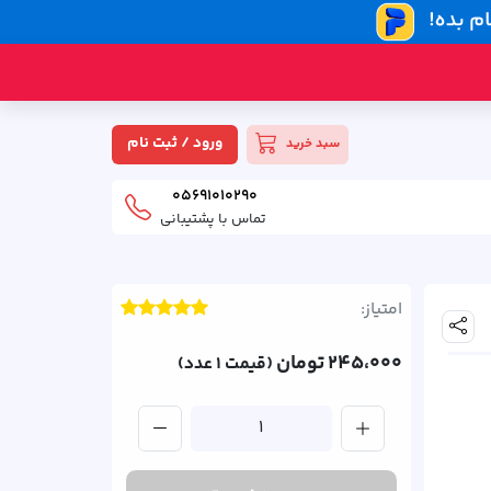
ورود / ثبت نام
سبد خرید
05691010290
تماس با پشتیبانی
امتیاز:
اشتراک گذاری
245،000
تومان
(قیمت 1 عدد)
1
اضافه کردن
کم کردن