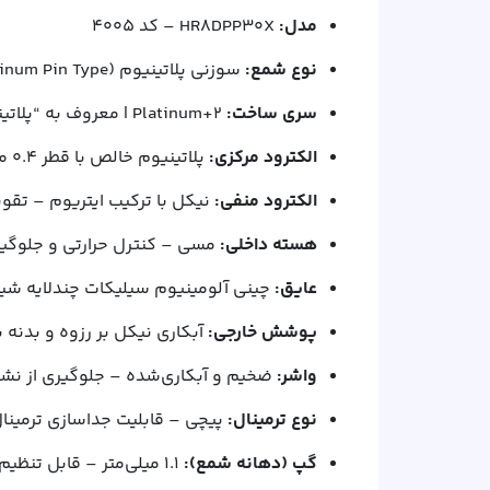
مدل:
HR8DPP30X – کد 4005
نوع شمع:
سوزنی پلاتینیوم (Platinum Pin Type)
سری ساخت:
Platinum+2 | معروف به “پلاتینیوم کله‌قندی”
الکترود مرکزی:
پلاتینیوم خالص با قطر ۰.۴ میلی‌متر – بسیار نازک و مقاوم
الکترود منفی:
نیکل با ترکیب ایتریوم – تقوی
هسته داخلی:
مسی – کنترل حرارتی و جلوگیر
عایق:
چینی آلومینیوم سیلیکات چندلایه شیار
پوشش خارجی:
آبکاری نیکل بر رزوه و بدنه بر
واشر:
ضخیم و آبکاری‌شده – جلوگیری از نشتی
نوع ترمینال:
پیچی – قابلیت جداسازی ترمینال
گپ (دهانه شمع):
۱.۱ میلی‌متر – قابل تنظیم