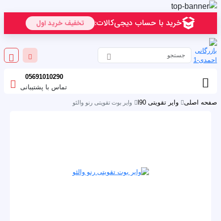
05691010290
تماس با پشتیبانی
صفحه اصلی
وایر تقویتی l90
وایر بوت تقویتی رنو والئو