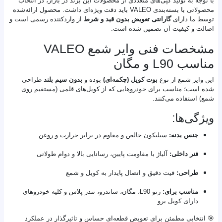
با توجه به تولید کپی‌های متعددی از محصولات این برند در بازار، در انتخاب
محصولاتی با بسته‌بندی VALEO باید دقت ویژه‌ای داشت. محصول ارائه‌شده
توسط ما دارای
گارانتی تعویض بدون قید و شرط
از واردکننده رسمی است و
اصالت و کیفیت آن تضمین شده است.
مشخصات فنی وایر شمع VALEO
مناسب L90 و مگان
این وایر شمع از نوع
بوت کویل (چکمه‌ای)
بوده و
بدون سیم بلند
طراحی
شده است؛ مناسب برای خودروهایی که از کویل‌های قلمی (مستقیم روی
شمع) استفاده می‌کنند.
ویژگی‌ها:
جنس بدنه:
سیلیکون خالص و مقاوم در برابر حرارت و روغن
فنر داخلی:
آلیاژ با مقاومت پایین، رسانایی بالا و دوام طولانی
طراحی:
فیت دقیق و اتصال پایدار به کویل و شمع
مناسب برای:
رنو L90، مگان، ساندرو، تندر پلاس و کلیه خودروهای
دارای کویل برو
🎯 انتخابی مطمئن برای تعویض قطعه‌ای حساس و تاثیرگذار در عملکرد