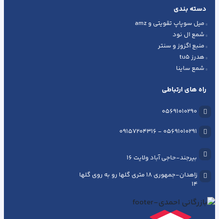
دسته بندی
میل سوپاپ تقویتی و amz
شمع ال نود
منبع اگزوز و سنتر
هدرز tu5
شمع ساینا
راه های ارتباطی
05691010290
05691010291 - 09157204316
بیرجند-حاجی آباد ولایت 16
زاهدان-جمهوری ۱۸ متری گلها رو به روی گلها
14