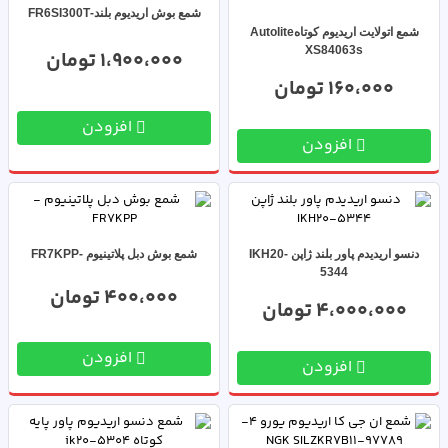
شمع بوش اریدیوم بلند-FR6SI300T
شمع اتولایت اریدیوم کوتاهAutolite
XS84063s
1،900،000 تومان
160،000 تومان
افزودن
افزودن
دنسو اریدیدم پاور بلند ژاپن IKH20-
شمع بوش دبل پلاتینیوم -FR7KPP
5344
400،000 تومان
4،000،000 تومان
افزودن
افزودن