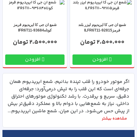
شمع ان جی کا ایریدیوم لیزر بلند
شمع ان جی کا ایریدیوم قرمز
قرمزILFR6T11-92815
کوتاهIFR6T11-93684
2،500،000 تومان
2،500،000 تومان
افزودن
افزودن
اگر موتور خودرو را قلب تپنده بدانیم، شمع ایریدیوم همان
جرقه‌ای است که این قلب را به تپش درمی‌آورد؛ جرقه‌ای
دقیق، سریع و پرقدرت. با رشد تکنولوژی موتورهای احتراق
داخلی، نیاز به شمع‌هایی با دوام بالا و عملکرد دقیق‌تر بیش
از پیش حس می‌شود. در این میان، شمع ماشین ایریدیوم...
مشاهده بیشتر