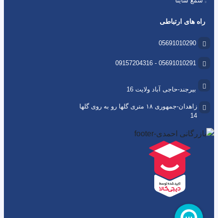
شمع ساینا
راه های ارتباطی
05691010290
05691010291 - 09157204316
بیرجند-حاجی آباد ولایت 16
زاهدان-جمهوری ۱۸ متری گلها رو به روی گلها
14